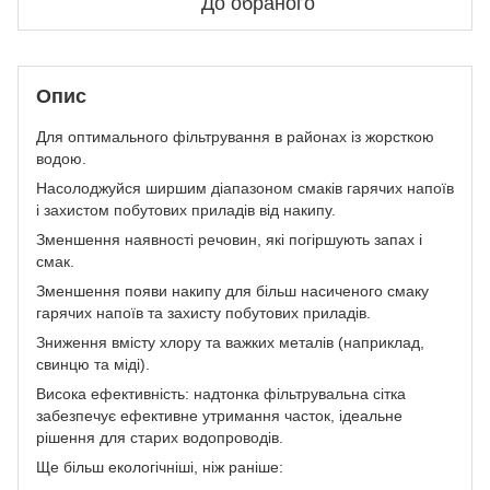
До обраного
Опис
Для оптимального фільтрування в районах із жорсткою
водою.
Насолоджуйся ширшим діапазоном смаків гарячих напоїв
і захистом побутових приладів від накипу.
Зменшення наявності речовин, які погіршують запах і
смак.
Зменшення появи накипу для більш насиченого смаку
гарячих напоїв та захисту побутових приладів.
Зниження вмісту хлору та важких металів (наприклад,
свинцю та міді).
Висока ефективність: надтонка фільтрувальна сітка
забезпечує ефективне утримання часток, ідеальне
рішення для старих водопроводів.
Ще більш екологічніші, ніж раніше: