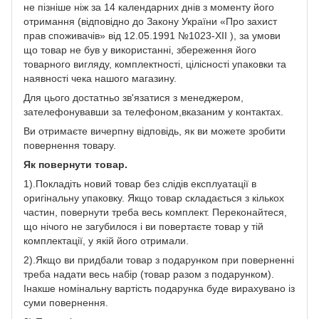
не пізніше ніж за 14 календарних днів з моменту його
отримання (відповідно до Закону України «Про захист
прав споживачів» від 12.05.1991 №1023-XII ), за умови
що товар не був у використанні, збереження його
товарного вигляду, комплектності, цілісності упаковки та
наявності чека нашого магазину.
Для цього достатньо зв'язатися з менеджером,
зателефонувавши за телефоном,вказаним у контактах.
Ви отримаєте вичерпну відповідь, як ви можете зробити
повернення товару.
Як повернути товар.
1).Покладіть новий товар без слідів експлуатації в
оригінальну упаковку. Якщо товар складається з кількох
частин, повернути треба весь комплект. Переконайтеся,
що нічого не загубилося і ви повертаєте товар у тій
комплектації, у якій його отримали.
2).Якщо ви придбали товар з подарунком при поверненні
треба надати весь набір (товар разом з подарунком).
Інакше номінальну вартість подарунка буде вирахувано із
суми повернення.