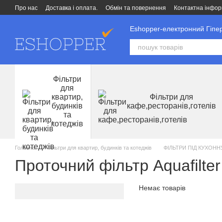
Перейти до основного контенту
Про нас
Доставка і оплата.
Обмін та повернення
Контактна інфор
Eshopper-електронний Гіпер
Фільтри
для
квартир,
Фільтри для
будинків
кафе,ресторанів,готелів
та
котеджів
Головна
Фільтри для квартир, будинків та котеджів
ФІЛЬТРИ ПІД КУХОНН
Проточний фільтр Aquafilte
Немає товарів