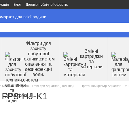
мація
Блог
Договір публічної оферти.
маркет для всієї родини.
Фільтри для
захисту
Змінні
побутовоЇ
картриджи
техники,систем
та
опалення та
матеріали
дезинфекциї
води.
У МИЙКУ
Проточні фільтри Aquafilter (Польша)
Проточний фільтр Aquafilter FP3
r FP3-HJ-K1