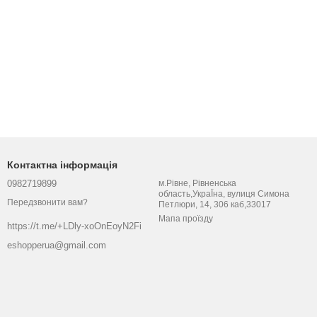
Контактна інформація
0982719899
м.Рівне, Рівненська
область,УкраЇна, вулиця Симона
Передзвонити вам?
Петлюри, 14, 306 каб,33017
Мапа проїзду
https://t.me/+LDly-xoOnEoyN2Fi
eshopperua@gmail.com