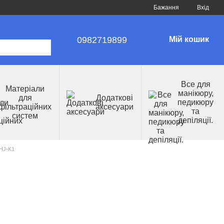
Бажання
Вхід
0982719899
Мій кошик
Все для
Матеріали
манікюру,
для
Додаткові
педикюру
фільтраційних
аксесуари
та
систем
депіляції.
-HJ-K1