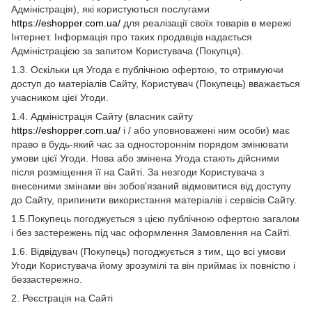
Адміністрація), які користуються послугами
https://eshopper.com.ua/
для реалізації своїх товарів в мережі
Інтернет. Інформація про таких продавців надається
Адміністрацією за запитом Користувача (Покупця).
1.3. Оскільки ця Угода є публічною офертою, то отримуючи
доступ до матеріалів Сайту, Користувач (Покупець) вважається
учасником цієї Угоди.
1.4. Адміністрація Сайту (власник сайту
https://eshopper.com.ua/
і / або уповноважені ним особи) має
право в будь-який час за одностороннім порядом змінювати
умови цієї Угоди. Нова або змінена Угода стають дійсними
після розміщення її на Сайті. За незгоди Користувача з
внесеними змінами він зобов'язаний відмовитися від доступу
до Сайту, припинити використання матеріалів і сервісів Сайту.
1.5.Покупець погоджується з цією публічною офертою загалом
і без застережень під час оформлення Замовлення на Сайті.
1.6. Відвідувач (Покупець) погоджується з тим, що всі умови
Угоди Користувача йому зрозумілі та він приймає їх повністю і
беззастережно.
2. Реєстрація на Сайті