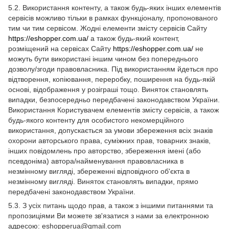
5.2. Використання контенту, а також будь-яких інших елементів
сервісів можливо тільки в рамках функціоналу, пропонованого
тим чи тим сервісом. Жодні елементи змісту сервісів Сайту
https://eshopper.com.ua/
а також будь-який контент,
розміщений на сервісах Сайту
https://eshopper.com.ua/
не
можуть бути використані іншим чином без попереднього
дозволу/згоди правовласника. Під використанням йдеться про
відтворення, копіювання, переробку, поширення на будь-якій
основі, відображення у розіграші тощо. Виняток становлять
випадки, безпосередньо передбачені законодавством України.
Використання Користувачем елементів змісту сервісів, а також
будь-якого контенту для особистого некомерційного
використання, допускається за умови збереження всіх знаків
охорони авторського права, суміжних прав, товарних знаків,
інших повідомлень про авторство, збереження імені (або
псевдоніма) автора/найменування правовласника в
незмінному вигляді, збереженні відповідного об'єкта в
незмінному вигляді. Виняток становлять випадки, прямо
передбачені законодавством України.
5.3. З усіх питань щодо прав, а також з іншими питаннями та
пропозиціями Ви можете зв'язатися з нами за електронною
адресою: eshopperua@gmail.com