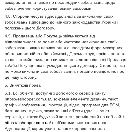
використання, а також не несе жодних зобов'язань щодо
забезпечення користувачів такими засобами.
4.8. Сторони несуть відповідальність за виконання своїх
зобов'язань відповідно до чинного законодавства України і
положень цього Договору.
4.9. Продавець або Покупець звільняються від
відповідальності за повне або часткове невиконання своїх
зобов'язань, якщо невиконання є наслідком форс-мажорних
обставин як: війна або військові дії, землетрус, повінь, пожежа
та інші стихійні лиха, що виникли незалежно від волі Продавця
та/або Покупця після укладення цього договору. Сторона, яка
не може виконати свої зобов'язання, негайно повідомляє про
це іншу Сторону.
5. Виняткові права
5.1. Всі об'єкти, доступні з допомогою сервісів сайту
https://eshopper.com.ua/, зокрема елементи дизайну, текст,
графічні зображення, ілюстрації, відео, програми для ЕОМ,
бази даних, музика, звуки та інші об'єкти (далі — зміст
сервісів), а також будь-який контент, розміщений на веб-сайті
https://eshopper.com.ua/
є об'єктами виняткових прав
Адміністрації, користувачів та інших правовласників.