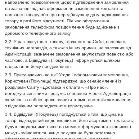
направлено повідомлення щодо підтвердження замовлення
на зазначені під час оформлення замовлення контакти та
наявності товару або про передбачувану дату надходження
товару в разі його відсутності. Під час оформлення
замовлення телефоном повідомлення буде здійснене з
допомогою телефонного зв'язку.
3.2. У разі відсутності товару, вказаного на Сайті, внаслідок
технічних негараздів, а також з інших причин, не залежних від
Адміністрації, зазначене замовлення анулюється повністю або
частково, а Відвідувач (Покупець) інформується шляхом
надсилання йому повідомлення.
3.3. Приєднуючись до цієї Угоди і оформлюючи замовлення,
Користувач (Покупець) підтверджує, що ознайомлений із
розділами Сайту «Доставка й оплата», «Про нас»,
погоджується з ними і розуміє їх повною мірою. Адміністрація
залишає за собою право змінити термін доставки замовлення
з відповідним попередженням користувача.
3.4. Відвідувач (Покупець) погоджується з тим, що ціна на
товар, відкладений їм до «кошика», його асортимент і кількість,
будуть актуальними лише на момент формування «кошика» і
можуть змінюватися, якщо покупка не була остаточно