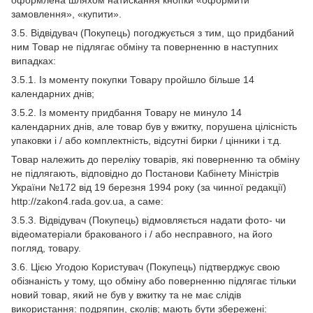
оформлена шляхом натискання кнопки «оформити
замовлення», «купити».
3.5. Відвідувач (Покупець) погоджується з тим, що придбаний
ним Товар не підлягає обміну та поверненню в наступних
випадках:
3.5.1. Із моменту покупки Товару пройшло більше 14
календарних днів;
3.5.2. Із моменту придбання Товару не минуло 14
календарних днів, але товар був у вжитку, порушена цілісність
упаковки і / або комплектність, відсутні бирки / цінники і т.д.
Товар належить до переліку товарів, які поверненню та обміну
не підлягають, відповідно до Постанови Кабінету Міністрів
України №172 від 19 березня 1994 року (за чинної редакції)
http://zakon4.rada.gov.ua, а саме:
3.5.3. Відвідувач (Покупець) відмовляється надати фото- чи
відеоматеріали бракованого і / або несправного, на його
погляд, товару.
3.6. Цією Угодою Користувач (Покупець) підтверджує свою
обізнаність у тому, що обміну або поверненню підлягає тільки
новий товар, який не був у вжитку та не має слідів
використання: подряпин, сколів; мають бути збережені: