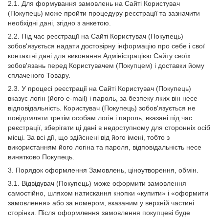
2.1. Для формування замовлень на Сайті Користувач
(Покупець) може пройти процедуру реєстрації та зазначити
необхідні дані, згідно з анкетою.
2.2. Під час реєстрації на Сайті Користувач (Покупець)
зобов'язується надати достовірну інформацію про себе і свої
контактні дані для виконання Адміністрацією Сайту своїх
зобов'язань перед Користувачем (Покупцем) і доставки йому
сплаченого Товару.
2.3. У процесі реєстрації на Сайті Користувач (Покупець)
вказує логін (його e-mail) і пароль, за безпеку яких він несе
відповідальність. Користувач (Покупець) зобов'язується не
повідомляти третім особам логін і пароль, вказані під час
реєстрації, зберігати ці дані в недоступному для сторонніх осіб
місці. За всі дії, що здійснені від його імені, тобто з
використанням його логіна та пароля, відповідальність несе
винятково Покупець.
3. Порядок оформлення Замовлень, ціноутворення, обмін.
3.1. Відвідувач (Покупець) може оформити замовлення
самостійно, шляхом натискання кнопки «купити» і «оформити
замовлення» або за номером, вказаним у верхній частині
сторінки. Після оформлення замовлення покупцеві буде