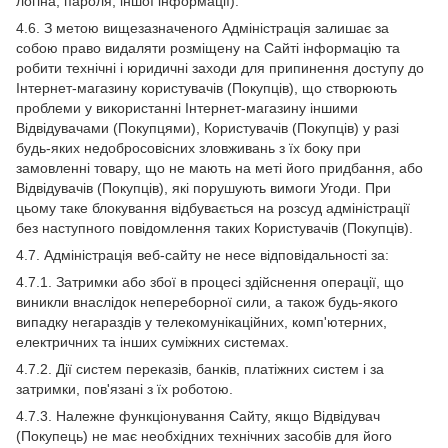
логіна, пароля, іншої інформації).
4.6. З метою вищезазначеного Адміністрація залишає за
собою право видаляти розміщену на Сайті інформацію та
робити технічні і юридичні заходи для припинення доступу до
Інтернет-магазину користувачів (Покупців), що створюють
проблеми у використанні Інтернет-магазину іншими
Відвідувачами (Покупцями), Користувачів (Покупців) у разі
будь-яких недобросовісних зловживань з їх боку при
замовленні товару, що не мають на меті його придбання, або
Відвідувачів (Покупців), які порушують вимоги Угоди. При
цьому таке блокування відбувається на розсуд адміністрації
без наступного повідомлення таких Користувачів (Покупців).
4.7. Адміністрація веб-сайту не несе відповідальності за:
4.7.1. Затримки або збої в процесі здійснення операції, що
виникли внаслідок непереборної сили, а також будь-якого
випадку негараздів у телекомунікаційних, комп'ютерних,
електричних та інших суміжних системах.
4.7.2. Дії систем переказів, банків, платіжних систем і за
затримки, пов'язані з їх роботою.
4.7.3. Належне функціонування Сайту, якщо Відвідувач
(Покупець) не має необхідних технічних засобів для його