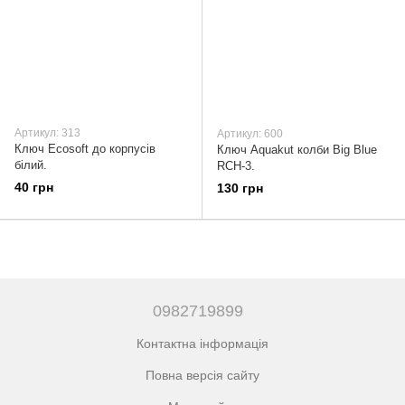
Артикул: 313
Артикул: 600
Ключ Ecosoft до корпусів
Ключ Aquakut колби Вig Вlue
білий.
RCH-3.
40 грн
130 грн
0982719899
Контактна інформація
Повна версія сайту