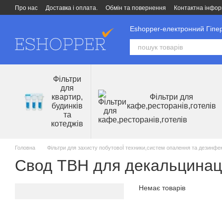
Перейти до основного контенту
Про нас
Доставка і оплата.
Обмін та повернення
Контактна інфор
Eshopper-електронний Гіпер
Фільтри
для
квартир,
Фільтри для
будинків
кафе,ресторанів,готелів
та
котеджів
Головна
Фільтри для захисту побутовоЇ техники,систем опалення та дезинфек
Свод ТВН для декальцинаціЇ
Немає товарів