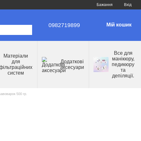
Бажання
Вхід
0982719899
Мій кошик
Все для
Матеріали
манікюру,
для
Додаткові
педикюру
фільтраційних
аксесуари
та
систем
депіляції.
авоварок 500 гр.