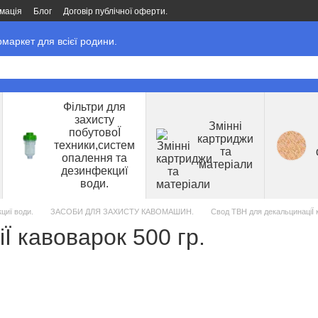
мація
Блог
Договір публічної оферти.
маркет для всієї родини.
Фільтри для
захисту
Змінні
побутовоЇ
картриджи
техники,систем
та
опалення та
матеріали
дезинфекциї
води.
циї води.
ЗАСОБИ ДЛЯ ЗАХИСТУ КАВОМАШИН.
Свод ТВН для декальцинаціЇ к
 кавоварок 500 гр.