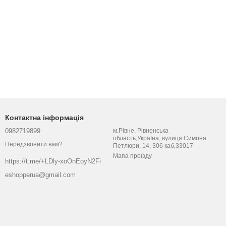
Контактна інформація
0982719899
м.Рівне, Рівненська
область,УкраЇна, вулиця Симона
Передзвонити вам?
Петлюри, 14, 306 каб,33017
Мапа проїзду
https://t.me/+LDly-xoOnEoyN2Fi
eshopperua@gmail.com