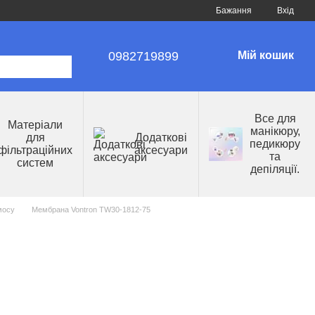
Бажання
Вхід
0982719899
Мій кошик
Все для
Матеріали
манікюру,
для
Додаткові
педикюру
фільтраційних
аксесуари
та
систем
депіляції.
мосу
Мембрана Vontron TW30-1812-75