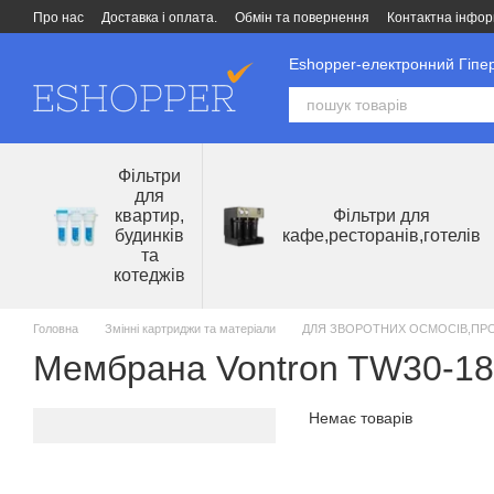
Перейти до основного контенту
Про нас
Доставка і оплата.
Обмін та повернення
Контактна інфор
Eshopper-електронний Гіпер
Фільтри
для
квартир,
Фільтри для
будинків
кафе,ресторанів,готелів
та
котеджів
Головна
Змінні картриджи та матеріали
ДЛЯ ЗВОРОТНИХ ОСМОСІВ,ПРОТ
Мембрана Vontron TW30-18
Немає товарів