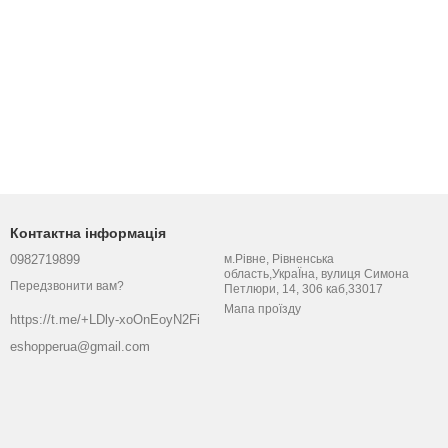
Контактна інформація
0982719899
м.Рівне, Рівненська
область,УкраЇна, вулиця Симона
Передзвонити вам?
Петлюри, 14, 306 каб,33017
Мапа проїзду
https://t.me/+LDly-xoOnEoyN2Fi
eshopperua@gmail.com