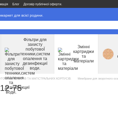
мація
Блог
Договір публічної оферти.
маркет для всієї родини.
Фільтри для
захисту
Змінні
побутовоЇ
картриджи
техники,систем
та
опалення та
матеріали
дезинфекциї
води.
ОЧНИХ ФІЛЬТРІВ ТА МАГІСТРАЛЬНИХ КОРПУСІВ.
Мембрани для зворотного ос
12-75