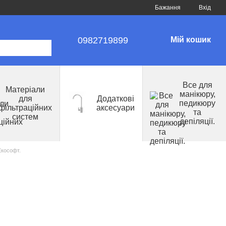
Бажання
Вхід
0982719899
Мій кошик
Все для
Матеріали
манікюру,
для
Додаткові
педикюру
фільтраційних
аксесуари
та
систем
депіляції.
Екософт.