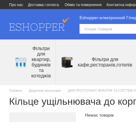
Перейти до основного контенту
Про нас
Доставка і оплата.
Обмін та повернення
Контактна інфор
Eshopper-електронний Гіпер
Фільтри
для
квартир,
Фільтри для
будинків
кафе,ресторанів,готелів
та
котеджів
Головна
Додаткові аксесуари
ДЛЯ ПРОТОЧНИХ ФІЛЬТРІВ ТА СИСТЕМ
Кільце ущільнювача до корп
Немає товарів