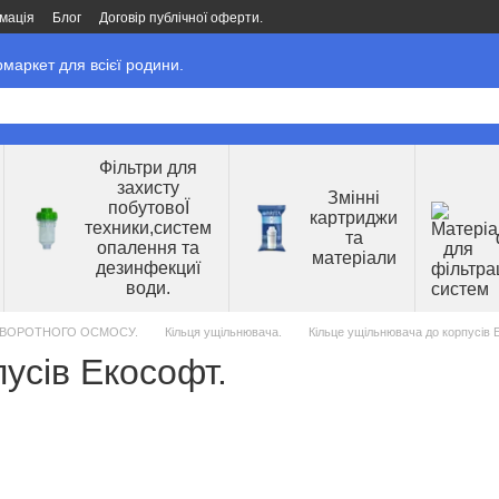
мація
Блог
Договір публічної оферти.
маркет для всієї родини.
Фільтри для
захисту
Змінні
побутовоЇ
картриджи
техники,систем
та
опалення та
матеріали
дезинфекциї
води.
 ЗВОРОТНОГО ОСМОСУ.
Кільця ущільнювача.
Кільце ущільнювача до корпусів 
усів Екософт.