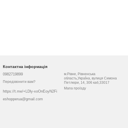
Контактна інформація
0982719899
м.Рівне, Рівненська
область,УкраЇна, вулиця Симона
Передзвонити вам?
Петлюри, 14, 306 каб,33017
Мапа проїзду
https://t.me/+LDly-xoOnEoyN2Fi
eshopperua@gmail.com