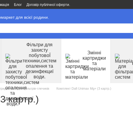
мація
Блог
Договір публічної оферти.
маркет для всієї родини.
Фільтри для
захисту
Змінні
побутовоЇ
картриджи
техники,систем
та
опалення та
матеріали
дезинфекциї
води.
триджи Dafi для фільтрів-глечиків
Комплект Dafi Unimax Mg+ (3 картр.)
3 картр.)