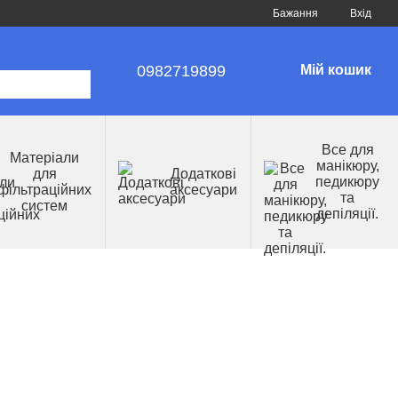
Бажання
Вхід
0982719899
Мій кошик
Все для
Матеріали
манікюру,
для
Додаткові
педикюру
фільтраційних
аксесуари
та
систем
депіляції.