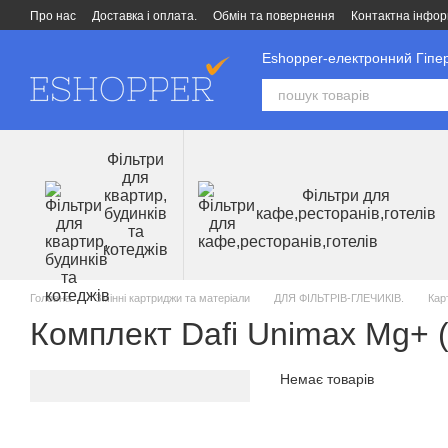
Перейти до основного контенту
Про нас
Доставка і оплата.
Обмін та повернення
Контактна інфор
Eshopper-електронний Гіпер
Фільтри
для
квартир,
Фільтри для
будинків
кафе,ресторанів,готелів
та
котеджів
Головна
Змінні картриджи та матеріали
ДЛЯ ФІЛЬТРІВ-ГЛЕЧИКІВ.
Кар
Комплект Dafi Unimax Mg+ (
Немає товарів