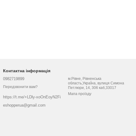
Контактна інформація
0982719899
м.Рівне, Рівненська
область,УкраЇна, вулиця Симона
Передзвонити вам?
Петлюри, 14, 306 каб,33017
Мапа проїзду
https://t.me/+LDly-xoOnEoyN2Fi
eshopperua@gmail.com