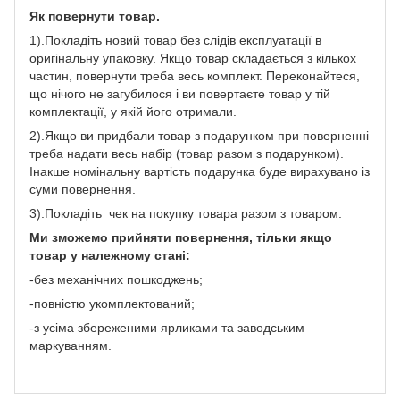
Як повернути товар.
1).Покладіть новий товар без слідів експлуатації в
оригінальну упаковку. Якщо товар складається з кількох
частин, повернути треба весь комплект. Переконайтеся,
що нічого не загубилося і ви повертаєте товар у тій
комплектації, у якій його отримали.
2).Якщо ви придбали товар з подарунком при поверненні
треба надати весь набір (товар разом з подарунком).
Інакше номінальну вартість подарунка буде вирахувано із
суми повернення.
3).Покладіть чек на покупку товара разом з товаром.
Ми зможемо прийняти повернення, тільки якщо
товар у належному стані:
-без механічних пошкоджень;
-повністю укомплектований;
-з усіма збереженими ярликами та заводським
маркуванням.