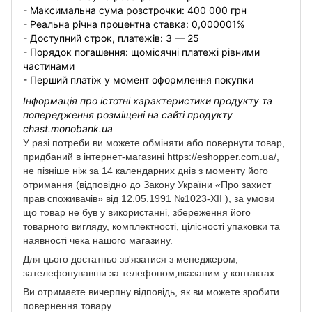
- Максимальна сума розстрочки: 400 000 грн
- Реальна річна процентна ставка: 0,000001%
- Доступний строк, платежів: 3 — 25
- Порядок погашення: щомісячні платежі рівними
частинами
- Перший платіж у момент оформлення покупки
Інформація про істотні характеристики продукту та
попередження розміщені на сайті продукту
chast.monobank.ua
У разі потреби ви можете обміняти або повернути товар,
придбаний в інтернет-магазині https://eshopper.com.ua/,
не пізніше ніж за 14 календарних днів з моменту його
отримання (відповідно до Закону України «Про захист
прав споживачів» від 12.05.1991 №1023-XII ), за умови
що товар не був у використанні, збереження його
товарного вигляду, комплектності, цілісності упаковки та
наявності чека нашого магазину.
Для цього достатньо зв'язатися з менеджером,
зателефонувавши за телефоном,вказаним у контактах.
Ви отримаєте вичерпну відповідь, як ви можете зробити
повернення товару.