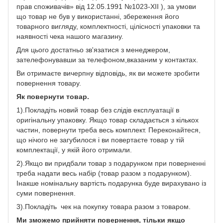
прав споживачів» від 12.05.1991 №1023-XII ), за умови
що товар не був у використанні, збереження його
товарного вигляду, комплектності, цілісності упаковки та
наявності чека нашого магазину.
Для цього достатньо зв'язатися з менеджером,
зателефонувавши за телефоном,вказаним у контактах.
Ви отримаєте вичерпну відповідь, як ви можете зробити
повернення товару.
Як повернути товар.
1).Покладіть новий товар без слідів експлуатації в
оригінальну упаковку. Якщо товар складається з кількох
частин, повернути треба весь комплект. Переконайтеся,
що нічого не загубилося і ви повертаєте товар у тій
комплектації, у якій його отримали.
2).Якщо ви придбали товар з подарунком при поверненні
треба надати весь набір (товар разом з подарунком).
Інакше номінальну вартість подарунка буде вирахувано із
суми повернення.
3).Покладіть чек на покупку товара разом з товаром.
Ми зможемо прийняти повернення, тільки якщо