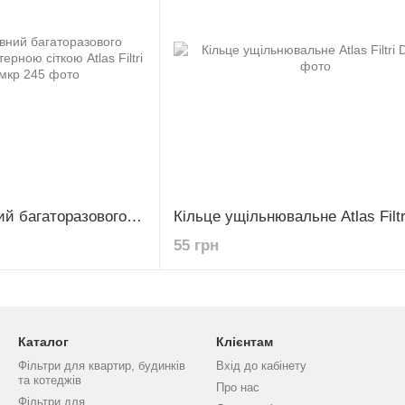
Картридж промивний багаторазового використання з поліестерною сіткою Atlas Filtri RL10SX 50 мкр
Кільце ущільнювальне Atlas Filtr
55 грн
Каталог
Клієнтам
Фільтри для квартир, будинків
Вхід до кабінету
та котеджів
Про нас
Фільтри для