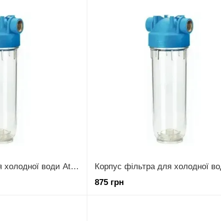
Корпус фільтра для холодної води Atlas 10 DP MONO 1/2" (Італія).(Атлас).
875 грн