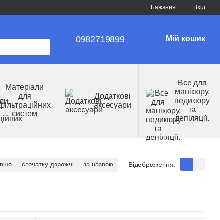
Бажання
Вхід
0982719899
Мій кошик
Все для
Матеріали
манікюру,
для
Додаткові
педикюру
фільтраційних
аксесуари
та
систем
депіляції.
Відображення:
евше
спочатку дорожчі
за назвою