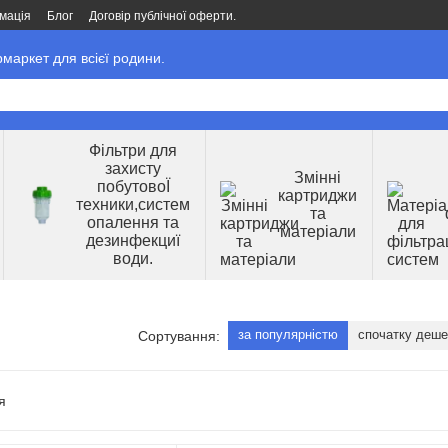
мація
Блог
Договір публічної оферти.
маркет для всієї родини.
Фільтри для
захисту
Змінні
побутовоЇ
картриджи
техники,систем
та
опалення та
матеріали
дезинфекциї
води.
за популярністю
спочатку деш
Сортування: