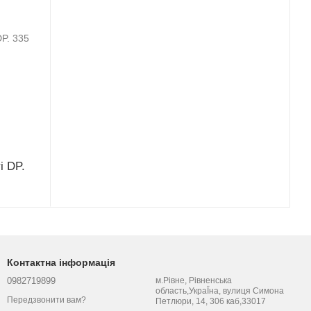
i DP.
Контактна інформація
0982719899
м.Рівне, Рівненська
область,УкраЇна, вулиця Симона
Передзвонити вам?
Петлюри, 14, 306 каб,33017