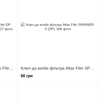
Корпус подвійний прозорий Atlas Filtri DP DUO 1" латунна різь.(Італія).(Атлас).
Ключ до колби фільтра Atlas Filtri SPANNER X (DP).
60 грн