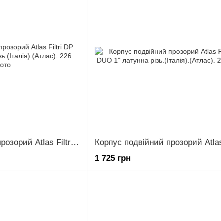
Корпус подвійний прозорий Atlas Filtri DP DUO 3/4" латунна різь.(Італія).(Атлас).
1 725 грн