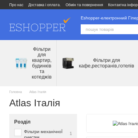
Перейти до основного контенту
Про нас
Доставка і оплата.
Обмін та повернення
Контактна інфор
Eshopper-електронний Гіпер
Фільтри
для
квартир,
Фільтри для
будинків
кафе,ресторанів,готелів
та
котеджів
Головна
Atlas Італія
Atlas Італія
Розділ
Фільтри механічноЇ
1
очистки