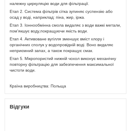
належну циркуляцію води для фільтрації.
Етап 2. Система фільтрів сітка зупиняє суспензію або
осад у воді, наприклад: піна, жир, іржа.
Етап 3. Іоннообмінна смола видаляє з води важкі метали,
пом'якшує воду,покращуючи якість води.
Етап 4. Активоване вугілля зменшує вміст хлору і
органічних сполук у водопровідній воді. Воно видаляє
неприємний запах, а також покращує смак.
Етап 5. Мікропористий нижній чохол виконує механічну
повторну фільтрацію для забезпечення максимальної
чистоти води.
Країна виробництва: Польща
Відгуки