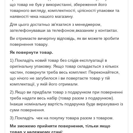
що товар не був у використанні, збереження його
товарного вигляду, комплектності, цілісності упаковки та
наявності чека нашого магазину.
Для цього достатньо зв'язатися з менеджером,
зателефонувавши за телефоном,вказаним у контактах.
Ви отримаєте вичерпну відповідь, як ви можете зробити
повернення товару.
Як повернути товар.
1).Покладіть новий товар без слідів експлуатації в
оригінальну упаковку. Якщо товар складається з кількох
частин, повернути треба весь комплект. Переконайтеся,
що нічого не загубилося і ви повертаєте товар у тій
комплектації, у якій його отримали.
2).Якщо ви придбали товар з подарунком при поверненні
треба надати весь набір (товар разом з подарунком).
Інакше номінальну вартість подарунка буде вирахувано із
суми повернення.
3).Покладіть чек на покупку товара разом з товаром.
Ми зможемо прийняти повернення, тільки якщо
товар у належному стані: