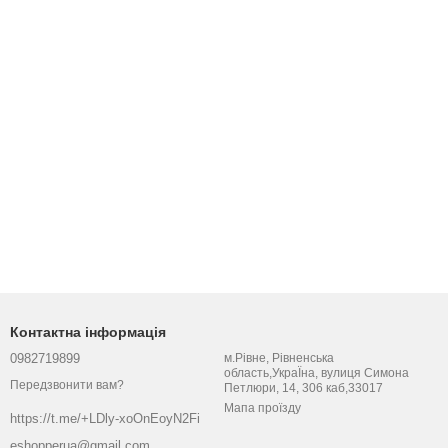
Контактна інформація
0982719899
м.Рівне, Рівненська
область,УкраЇна, вулиця Симона
Передзвонити вам?
Петлюри, 14, 306 каб,33017
Мапа проїзду
https://t.me/+LDly-xoOnEoyN2Fi
eshopperua@gmail.com