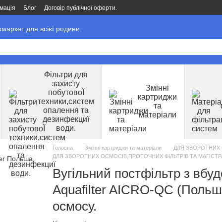
мація
Блог
Договір публічної оферти.
маркет для всієї родини.
Фільтри для
захисту
Змінні
побутовоЇ
картриджи
техники,систем
та
опалення та
матеріали
дезинфекциї
води.
Головна
Змінні картриджи та матеріали
ДЛЯ ЗВОРОТНИХ 
ДЛЯ ЗВОРОТНИХ ОСМОСІВ,ПРОТОЧНИХ ФІЛЬТРІВ ТА МАГІСТРАЛЬ
Вугільний постфільтр з вбу
Aquafilter AICRO-QC (Польша
осмосу.