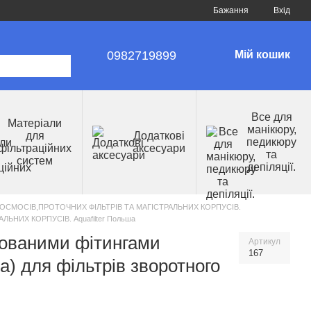
Бажання
Вхід
0982719899
Мій кошик
Все для
Матеріали
манікюру,
для
Додаткові
педикюру
фільтраційних
аксесуари
та
систем
депіляції.
ОСМОСІВ,ПРОТОЧНИХ ФІЛЬТРІВ ТА МАГІСТРАЛЬНИХ КОРПУСІВ.
НИХ КОРПУСІВ. Aquafilter Польша
дованими фітингами
Артикул
167
) для фільтрів зворотного