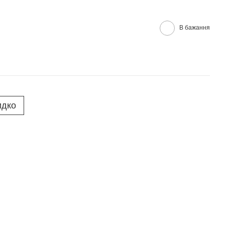
В бажання
идко