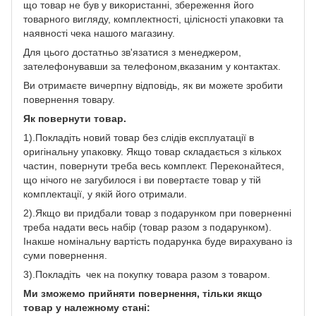
що товар не був у використанні, збереження його
товарного вигляду, комплектності, цілісності упаковки та
наявності чека нашого магазину.
Для цього достатньо зв'язатися з менеджером,
зателефонувавши за телефоном,вказаним у контактах.
Ви отримаєте вичерпну відповідь, як ви можете зробити
повернення товару.
Як повернути товар.
1).Покладіть новий товар без слідів експлуатації в
оригінальну упаковку. Якщо товар складається з кількох
частин, повернути треба весь комплект. Переконайтеся,
що нічого не загубилося і ви повертаєте товар у тій
комплектації, у якій його отримали.
2).Якщо ви придбали товар з подарунком при поверненні
треба надати весь набір (товар разом з подарунком).
Інакше номінальну вартість подарунка буде вирахувано із
суми повернення.
3).Покладіть чек на покупку товара разом з товаром.
Ми зможемо прийняти повернення, тільки якщо
товар у належному стані: