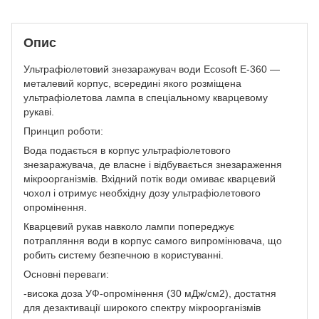
Опис
Ультрафіолетовий знезаражувач води Ecosoft E-360 —
металевий корпус, всередині якого розміщена
ультрафіолетова лампа в спеціальному кварцевому
рукаві.
Принцип роботи:
Вода подається в корпус ультрафіолетового
знезаражувача, де власне і відбувається знезараження
мікроорганізмів. Вхідний потік води омиває кварцевий
чохол і отримує необхідну дозу ультрафіолетового
опромінення.
Кварцевий рукав навколо лампи попереджує
потрапляння води в корпус самого випромінювача, що
робить систему безпечною в користуванні.
Основні переваги:
-висока доза УФ-опромінення (30 мДж/см2), достатня
для дезактивації широкого спектру мікроорганізмів