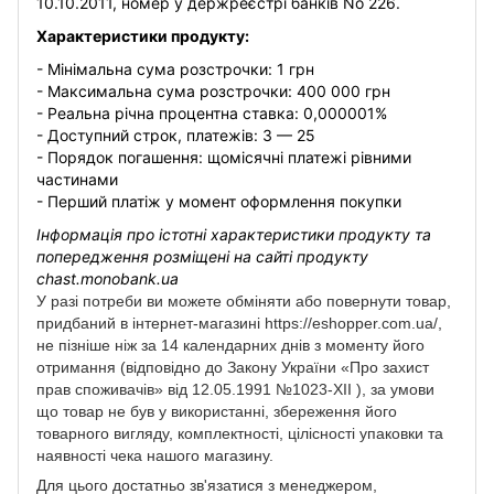
10.10.2011, номер у держреєстрі банків No 226.
Характеристики продукту:
- Мінімальна сума розстрочки: 1 грн
- Максимальна сума розстрочки: 400 000 грн
- Реальна річна процентна ставка: 0,000001%
- Доступний строк, платежів: 3 — 25
- Порядок погашення: щомісячні платежі рівними
частинами
- Перший платіж у момент оформлення покупки
Інформація про істотні характеристики продукту та
попередження розміщені на сайті продукту
chast.monobank.ua
У разі потреби ви можете обміняти або повернути товар,
придбаний в інтернет-магазині https://eshopper.com.ua/,
не пізніше ніж за 14 календарних днів з моменту його
отримання (відповідно до Закону України «Про захист
прав споживачів» від 12.05.1991 №1023-XII ), за умови
що товар не був у використанні, збереження його
товарного вигляду, комплектності, цілісності упаковки та
наявності чека нашого магазину.
Для цього достатньо зв'язатися з менеджером,