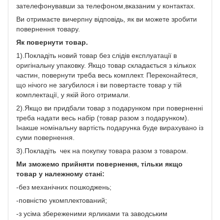
зателефонувавши за телефоном,вказаним у контактах.
Ви отримаєте вичерпну відповідь, як ви можете зробити
повернення товару.
Як повернути товар.
1).Покладіть новий товар без слідів експлуатації в
оригінальну упаковку. Якщо товар складається з кількох
частин, повернути треба весь комплект. Переконайтеся,
що нічого не загубилося і ви повертаєте товар у тій
комплектації, у якій його отримали.
2).Якщо ви придбали товар з подарунком при поверненні
треба надати весь набір (товар разом з подарунком).
Інакше номінальну вартість подарунка буде вирахувано із
суми повернення.
3).Покладіть чек на покупку товара разом з товаром.
Ми зможемо прийняти повернення, тільки якщо
товар у належному стані:
-без механічних пошкоджень;
-повністю укомплектований;
-з усіма збереженими ярликами та заводським