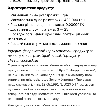
10.10.2011, номер у держреєстрі банків No 226.
Характеристики продукту:
- Мінімальна сума розстрочки: 1 грн
- Максимальна сума розстрочки: 400 000 грн
- Реальна річна процентна ставка: 0,000001%
- Доступний строк, платежів: 3 — 25
- Порядок погашення: щомісячні платежі рівними
частинами
- Перший платіж у момент оформлення покупки
Інформація про істотні характеристики продукту та
попередження розміщені на сайті продукту
chast.monobank.ua
У разі потреби ви можете обміняти або повернути товар,
придбаний в інтернет-магазині https://eshopper.com.ua/,
не пізніше ніж за 14 календарних днів з моменту його
отримання (відповідно до Закону України «Про захист
прав споживачів» від 12.05.1991 №1023-XII ), за умови
що товар не був у використанні, збереження його
товарного вигляду, комплектності, цілісності упаковки та
наявності чека нашого магазину.
Для цього достатньо зв'язатися з менеджером,