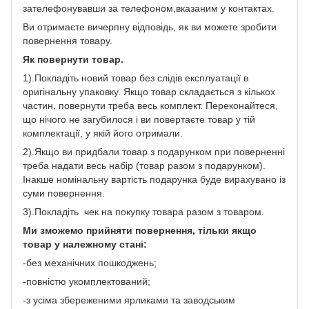
зателефонувавши за телефоном,вказаним у контактах.
Ви отримаєте вичерпну відповідь, як ви можете зробити
повернення товару.
Як повернути товар.
1).Покладіть новий товар без слідів експлуатації в
оригінальну упаковку. Якщо товар складається з кількох
частин, повернути треба весь комплект. Переконайтеся,
що нічого не загубилося і ви повертаєте товар у тій
комплектації, у якій його отримали.
2).Якщо ви придбали товар з подарунком при поверненні
треба надати весь набір (товар разом з подарунком).
Інакше номінальну вартість подарунка буде вирахувано із
суми повернення.
3).Покладіть чек на покупку товара разом з товаром.
Ми зможемо прийняти повернення, тільки якщо
товар у належному стані:
-без механічних пошкоджень;
-повністю укомплектований;
-з усіма збереженими ярликами та заводським