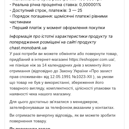
- Реальна річна процентна ставка: 0,000001%
- Доступний строк, платежів: 3 — 25
- Порядок погашення: щомісячні платежі рівними
частинами
- Перший платіж у момент оформлення покупки
Інформація про істотні характеристики продукту та
попередження розміщені на сайті продукту
chast.monobank.ua
У разі потреби ви можете обміняти або повернути товар,
придбаний в інтернет-магазині https://eshopper.com.ua/,
не пізніше ніж за 14 календарних днів з моменту його
отримання (відповідно до Закону України «Про захист
прав споживачів» від 12.05.1991 №1023-XII ), за умови
що товар не був у використанні, збереження його
товарного вигляду, комплектності, цілісності упаковки та
наявності чека нашого магазину.
Для цього достатньо зв'язатися з менеджером,
зателефонувавши за телефоном,вказаним у контактах.
Ви отримаєте вичерпну відповідь, як ви можете зробити
повернення товару.
Як повернути товар.