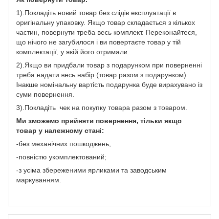
1).Покладіть новий товар без слідів експлуатації в
оригінальну упаковку. Якщо товар складається з кількох
частин, повернути треба весь комплект. Переконайтеся,
що нічого не загубилося і ви повертаєте товар у тій
комплектації, у якій його отримали.
2).Якщо ви придбали товар з подарунком при поверненні
треба надати весь набір (товар разом з подарунком).
Інакше номінальну вартість подарунка буде вирахувано із
суми повернення.
3).Покладіть чек на покупку товара разом з товаром.
Ми зможемо прийняти повернення, тільки якщо
товар у належному стані:
-без механічних пошкоджень;
-повністю укомплектований;
-з усіма збереженими ярликами та заводським
маркуванням.