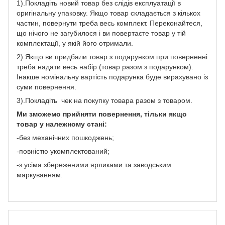
1).Покладіть новий товар без слідів експлуатації в
оригінальну упаковку. Якщо товар складається з кількох
частин, повернути треба весь комплект. Переконайтеся,
що нічого не загубилося і ви повертаєте товар у тій
комплектації, у якій його отримали.
2).Якщо ви придбали товар з подарунком при поверненні
треба надати весь набір (товар разом з подарунком).
Інакше номінальну вартість подарунка буде вирахувано із
суми повернення.
3).Покладіть чек на покупку товара разом з товаром.
Ми зможемо прийняти повернення, тільки якщо
товар у належному стані:
-без механічних пошкоджень;
-повністю укомплектований;
-з усіма збереженими ярликами та заводським
маркуванням.