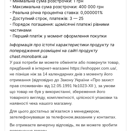
- Мінімальна сума розстрочки: 1 грн
- Максимальна сума розстрочки: 400 000 грн
- Реальна річна процентна ставка: 0,000001%
- Доступний строк, платежів: 3 — 25
- Порядок погашення: щомісячні платежі рівними
частинами
- Перший платіж у момент оформлення покупки
Інформація про істотні характеристики продукту та
попередження розміщені на сайті продукту
chast.monobank.ua
У разі потреби ви можете обміняти або повернути товар,
придбаний в інтернет-магазині https://eshopper.com.ua/,
не пізніше ніж за 14 календарних днів з моменту його
отримання (відповідно до Закону України «Про захист
прав споживачів» від 12.05.1991 №1023-XII ), за умови
що товар не був у використанні, збереження його
товарного вигляду, комплектності, цілісності упаковки та
наявності чека нашого магазину.
Для цього достатньо зв'язатися з менеджером,
зателефонувавши за телефоном,вказаним у контактах.
Ви отримаєте вичерпну відповідь, як ви можете зробити
повернення товару.