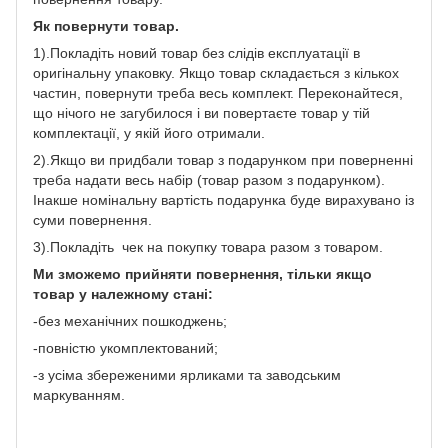
Як повернути товар.
1).Покладіть новий товар без слідів експлуатації в
оригінальну упаковку. Якщо товар складається з кількох
частин, повернути треба весь комплект. Переконайтеся,
що нічого не загубилося і ви повертаєте товар у тій
комплектації, у якій його отримали.
2).Якщо ви придбали товар з подарунком при поверненні
треба надати весь набір (товар разом з подарунком).
Інакше номінальну вартість подарунка буде вирахувано із
суми повернення.
3).Покладіть чек на покупку товара разом з товаром.
Ми зможемо прийняти повернення, тільки якщо
товар у належному стані:
-без механічних пошкоджень;
-повністю укомплектований;
-з усіма збереженими ярликами та заводським
маркуванням.