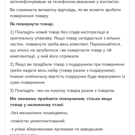
зателефонувавши за телефоном,вказаним у контактах.
Ви отримаєте вичерпну відповідь, як ви можете зробити
повернення товару.
Як повернути товар.
1).Покладіть новий товар без слідів експлуатації в
оригінальну упаковку. Якщо товар складається з кількох
частин, повернути треба весь комплект. Переконайтеся,
що нічого не загубилося і ви повертаєте товар у тій
комплектації, у якій його отримали.
2).Якщо ви придбали товар з подарунком при поверненні
треба надати весь набір (товар разом з подарунком).
Інакше номінальну вартість подарунка буде вирахувано із
суми повернення.
3).Покладіть чек на покупку товара разом з товаром.
Ми зможемо прийняти повернення, тільки якщо
товар у належному стані:
-без механічних пошкоджень;
-повністю укомплектований;
-з усіма збереженими ярликами та заводським
маркуванням.