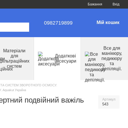
Бажання
Вхід
0982719899
Мій кошик
Все для
Матеріали
манікюру,
для
Додаткові
педикюру
фільтраційних
аксесуари
та
систем
депіляції.
В ТА СИСТЕМ ЗВОРОТНОГО ОСМОСУ.
Aquakut УкраЇна
ертний подвійний важіль
Артикул
543