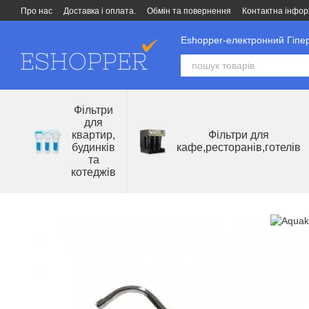
Перейти до основного контенту
Про нас
Доставка і оплата.
Обмін та повернення
Контактна інфор
Eshopper-електронний Гіпер
Фільтри
для
квартир,
Фільтри для
будинків
кафе,ресторанів,готелів
та
котеджів