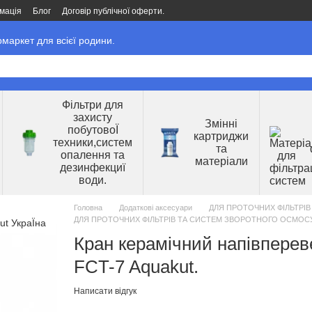
мація
Блог
Договір публічної оферти.
маркет для всієї родини.
Фільтри для
захисту
Змінні
побутовоЇ
картриджи
техники,систем
та
опалення та
матеріали
дезинфекциї
води.
Головна
Додаткові аксесуари
ДЛЯ ПРОТОЧНИХ ФІЛЬТРІ
ДЛЯ ПРОТОЧНИХ ФІЛЬТРІВ ТА СИСТЕМ ЗВОРОТНОГО ОСМОСУ. 
Кран керамічний напівперев
FCT-7 Aquakut.
Написати відгук