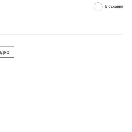
В бажання
идко