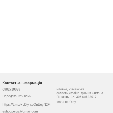
Контактна інформація
0982719899
м.Рівне, Рівненська
область,УкраЇна, вулиця Симона
Передзвонити вам?
Петлюри, 14, 306 каб,33017
Мапа проїзду
https://t.me/+LDly-xoOnEoyN2Fi
eshopperua@gmail.com