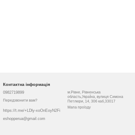
Контактна інформація
0982719899
м.Рівне, Рівненська
область,УкраЇна, вулиця Симона
Передзвонити вам?
Петлюри, 14, 306 каб,33017
Мапа проїзду
https://t.me/+LDly-xoOnEoyN2Fi
eshopperua@gmail.com