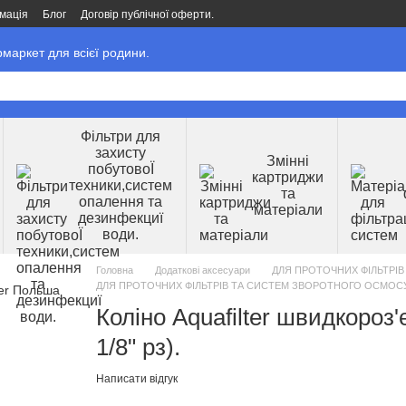
мація
Блог
Договір публічної оферти.
маркет для всієї родини.
Фільтри для
захисту
Змінні
побутовоЇ
картриджи
техники,систем
та
опалення та
матеріали
дезинфекциї
води.
Головна
Додаткові аксесуари
ДЛЯ ПРОТОЧНИХ ФІЛЬТРІ
ДЛЯ ПРОТОЧНИХ ФІЛЬТРІВ ТА СИСТЕМ ЗВОРОТНОГО ОСМОСУ. A
Коліно Aquafilter швидкороз'
1/8" рз).
Написати відгук