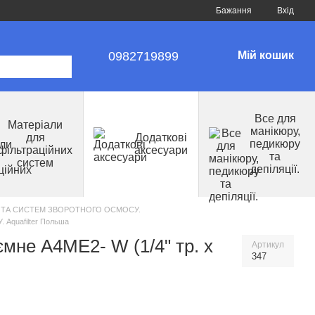
Бажання
Вхід
0982719899
Мій кошик
Все для
Матеріали
манікюру,
для
Додаткові
педикюру
фільтраційних
аксесуари
та
систем
депіляції.
В ТА СИСТЕМ ЗВОРОТНОГО ОСМОСУ.
quafilter Польша
ємне А4МЕ2- W (1/4" тр. х
Артикул
347