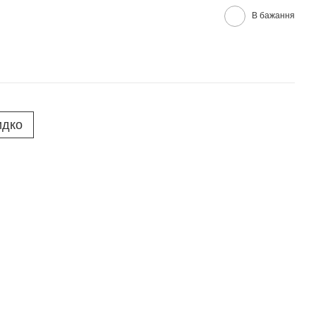
В бажання
идко