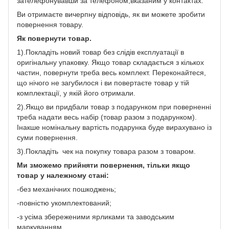
зателефонувавши за телефоном,вказаним у контактах.
Ви отримаєте вичерпну відповідь, як ви можете зробити
повернення товару.
Як повернути товар.
1).Покладіть новий товар без слідів експлуатації в
оригінальну упаковку. Якщо товар складається з кількох
частин, повернути треба весь комплект. Переконайтеся,
що нічого не загубилося і ви повертаєте товар у тій
комплектації, у якій його отримали.
2).Якщо ви придбали товар з подарунком при поверненні
треба надати весь набір (товар разом з подарунком).
Інакше номінальну вартість подарунка буде вирахувано із
суми повернення.
3).Покладіть чек на покупку товара разом з товаром.
Ми зможемо прийняти повернення, тільки якщо
товар у належному стані:
-без механічних пошкоджень;
-повністю укомплектований;
-з усіма збереженими ярликами та заводським
маркуванням.