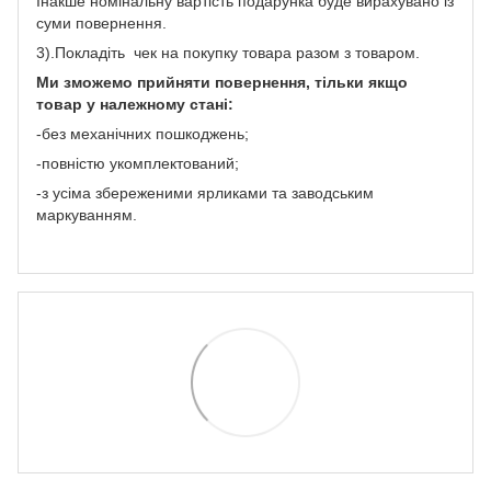
Інакше номінальну вартість подарунка буде вирахувано із
суми повернення.
3).Покладіть чек на покупку товара разом з товаром.
Ми зможемо прийняти повернення, тільки якщо
товар у належному стані:
-без механічних пошкоджень;
-повністю укомплектований;
-з усіма збереженими ярликами та заводським
маркуванням.