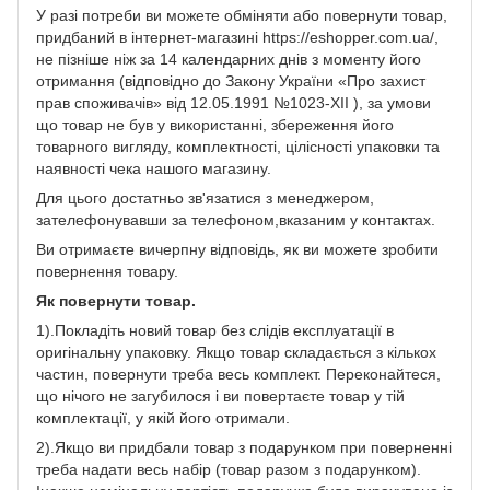
У разі потреби ви можете обміняти або повернути товар,
придбаний в інтернет-магазині https://eshopper.com.ua/,
не пізніше ніж за 14 календарних днів з моменту його
отримання (відповідно до Закону України «Про захист
прав споживачів» від 12.05.1991 №1023-XII ), за умови
що товар не був у використанні, збереження його
товарного вигляду, комплектності, цілісності упаковки та
наявності чека нашого магазину.
Для цього достатньо зв'язатися з менеджером,
зателефонувавши за телефоном,вказаним у контактах.
Ви отримаєте вичерпну відповідь, як ви можете зробити
повернення товару.
Як повернути товар.
1).Покладіть новий товар без слідів експлуатації в
оригінальну упаковку. Якщо товар складається з кількох
частин, повернути треба весь комплект. Переконайтеся,
що нічого не загубилося і ви повертаєте товар у тій
комплектації, у якій його отримали.
2).Якщо ви придбали товар з подарунком при поверненні
треба надати весь набір (товар разом з подарунком).