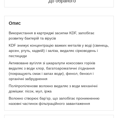
До обраного
Опис
Використання в картриджі засипки KDF, запобігає
розвитку бактерій та вірусів
KDF знижує концентрацію важких металів у воді (свинець,
арсен, ртуть, кадмій) і заліза, видаляє сірководень і
пестициди
Активоване вугілля зі шкаралупи кокосових горіхів
видаляє з води хлор, багатоароматичні з'єднання
(покращують смак і запах води), фенол, бензол і
органічні забруднення
Поліпропіленове волокно видаляє з води механічні
домішки: пісок, мул, іржа
Волокно створює бар'єр, що запобігає проникненню
назовні частинок фільтраційного завантаження